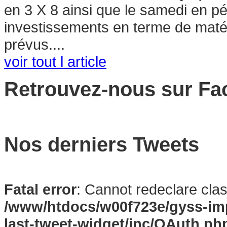
en 3 X 8 ainsi que le samedi en pé
investissements en terme de matéri
prévus....
voir tout l article
Retrouvez-nous sur F
Nos derniers Tweets
Fatal error
: Cannot redeclare cla
/www/htdocs/w00f723e/gyss-imp
last-tweet-widget/inc/OAuth.ph